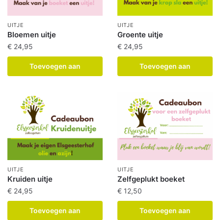
UITJE
UITJE
Bloemen uitje
Groente uitje
€
24,95
€
24,95
Toevoegen aan
Toevoegen aan
winkelwagen
winkelwagen
UITJE
UITJE
Kruiden uitje
Zelfgeplukt boeket
€
24,95
€
12,50
Toevoegen aan
Toevoegen aan