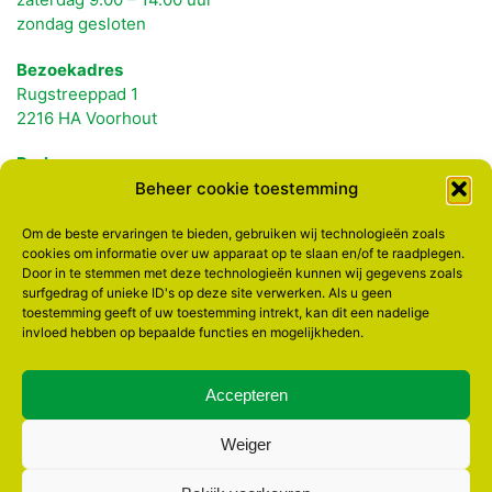
zondag gesloten
Bezoekadres
Rugstreeppad 1
2216 HA Voorhout
Parkeren
Voorbij Spoorlaan 131
Beheer cookie toestemming
2215 KR Voorhout
Om de beste ervaringen te bieden, gebruiken wij technologieën zoals
cookies om informatie over uw apparaat op te slaan en/of te raadplegen.
Contact
Door in te stemmen met deze technologieën kunnen wij gegevens zoals
surfgedrag of unieke ID's op deze site verwerken. Als u geen
06 83 08 66 46 Ingrid
toestemming geeft of uw toestemming intrekt, kan dit een nadelige
06 51 27 70 68 Jacqueline
invloed hebben op bepaalde functies en mogelijkheden.
info@elsgeesterhof.nl
Accepteren
Postadres – tuinders
Elsgeesterhof
Churchilllaan 39
Weiger
2215 PE Voorhout